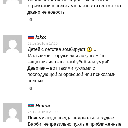
стрижками и волосами разных оттенков это
давно не новость.
0
loko
:
12.02.2016 в 17:10
Детей с детства зомбируют
…
Мальчиков – оружием и лозунгом “ты
защитник чего-то_там! убей или умри!”.
Девочек – вот такими куклами с
последующей анорексией или психозами
полных….
0
Нонна
:
26.12.2016 в 21:00
Почему люди всегда недовольны..худые
Барби ,неправильно,пухлые приближенные