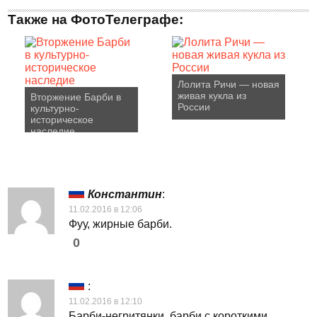
Также на ФотоТелеграфе:
Лолита Ричи — новая
живая кукла из
Вторжение Барби в
России
культурно-
историческое
наследие
Константин
:
11.02.2016 в 12:06
Фуу, жирные барби.
0
:
11.02.2016 в 12:10
Барби-негритянки, барби с короткими