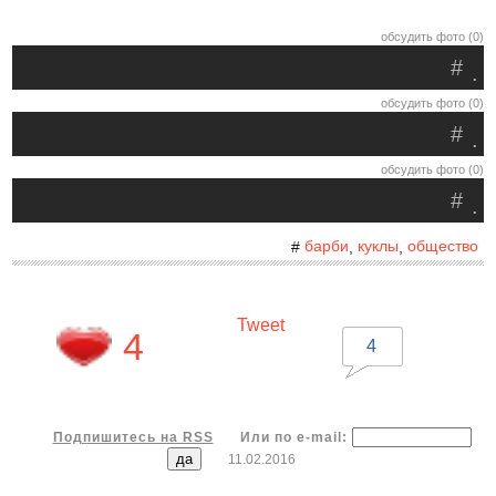
обсудить фото (0)
#
.
обсудить фото (0)
#
.
обсудить фото (0)
#
.
барби
куклы
общество
#
,
,
Tweet
4
4
Подпишитесь на RSS
Или по e-mail:
11.02.2016