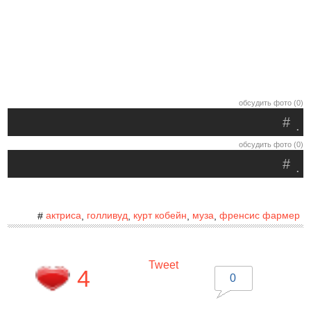
обсудить фото (0)
#
.
обсудить фото (0)
#
.
актриса
голливуд
курт кобейн
муза
френсис фармер
#
,
,
,
,
Tweet
4
0