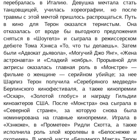
перебралась в Италию. Девушка мечтала стать
танцовщицей, училась хореографии, но после
травмы с этой мечтой пришлось распрощаться. Путь
в кино для Терон оказался тернистым. Она
отказалась от вроде бы выгодного предложения
сняться в «Шоугелз» и сыграла в режиссерском
дебюте Тома Хэнкса «То, что ты делаешь». Затем
были «Адвокат дьявола», «Могучий Джо Янг», «Жена
астронавта» и «Сладкий ноябрь». Прорывной для
актрисы оказалась главная роль в «Монстре» —
фильме о женщине — серийном убийце; за нее
Шарлиз Терон получила «Серебряного медведя»
Берлинского кинофестиваля, а также кинопремии
«Оскар», «Золотой глобус» и награду Гильдии
киноактеров США. После «Монстра» она сыграла в
«Северной стране», за которую снова была
номинирована на главные кинопремии. Играла в
«Хэнкоке», в «Прометее» Ридли Скотта, а также
исполнила роль злой королевы в «Белоснежке и
охотнике». В новой части «Безумного Макса» Терон