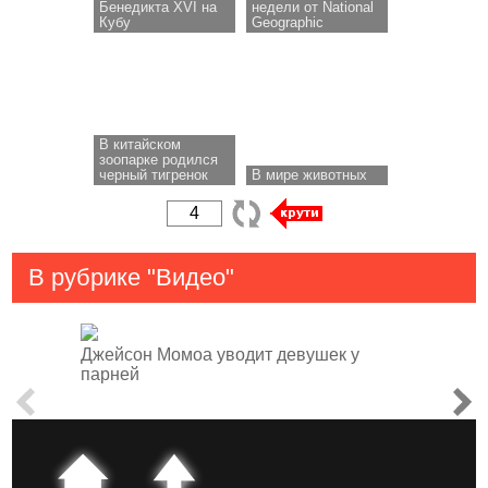
Бенедикта XVI на
недели от National
Кубу
Geographic
В китайском
зоопарке родился
черный тигренок
В мире животных
В рубрике "Видео"
Джейсон Момоа уводит девушек у
парней