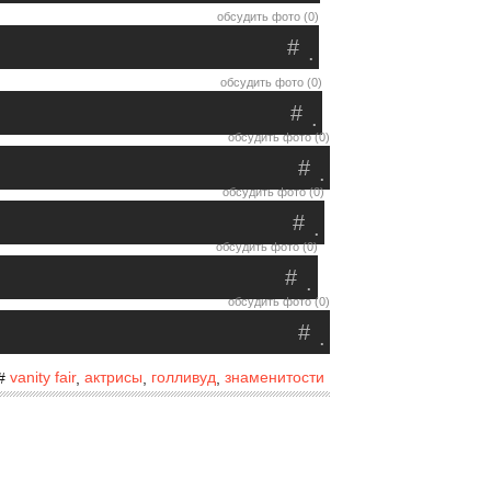
обсудить фото (0)
#
.
обсудить фото (0)
#
.
обсудить фото (0)
#
.
обсудить фото (0)
#
.
обсудить фото (0)
#
.
обсудить фото (0)
#
.
vanity fair
актрисы
голливуд
знаменитости
#
,
,
,