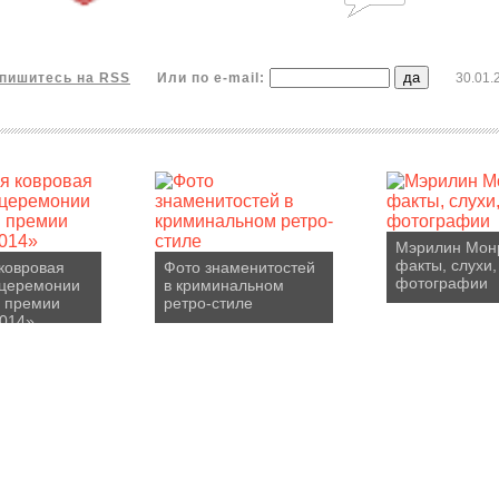
пишитесь на RSS
Или по e-mail:
30.01.
Мэрилин Мон
факты, слухи,
ковровая
Фото знаменитостей
фотографии
 церемонии
в криминальном
я премии
ретро-стиле
2014»