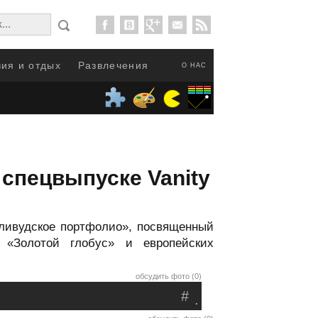
ия и отдых
Развлечения
О НАС
 спецвыпуске Vanity
лливудское портфолио», посвященный
«Золотой глобус» и европейских
обсудить фото (0)
#
.