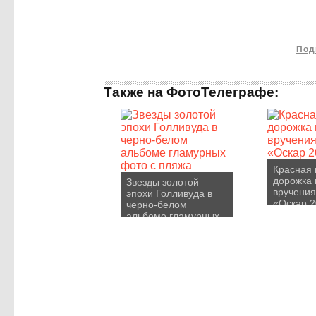
Под
Также на ФотоТелеграфе:
Красная 
дорожка
Звезды золотой
вручени
эпохи Голливуда в
«Оскар 
черно-белом
альбоме гламурных
фото с пляжа