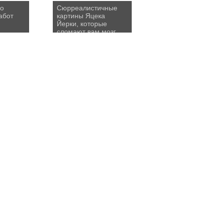
но
Сюрреалистичные
абот
картины Яцека
Йерки, которые
сломают вам мозг