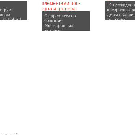
10 неожидан
стрии в
прекрасных р
ациях
Джима Керри,
Сюрреализм по-
 de Bellard
художника
советски:
Многогранные
картины с
элементами поп-арта
и гротеска