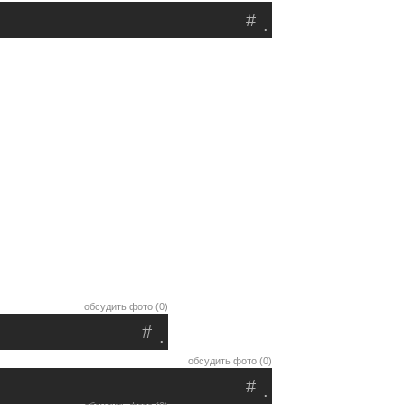
#
.
обсудить фото (0)
#
.
обсудить фото (0)
#
.