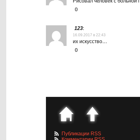
Рисовал человек с больной
0
123
:
16.09.2017 в 22:43
их искусство…
0
Публикации RSS
Комментарии RSS