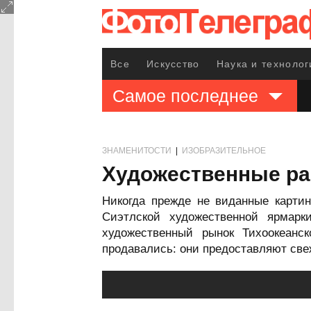
Все
Искусство
Наука и технолог
Самое последнее
ЗНАМЕНИТОСТИ
|
ИЗОБРАЗИТЕЛЬНОЕ
Художественные ра
Никогда прежде не виданные карти
Сиэтлской художественной ярмар
художественный рынок Тихоокеанс
продавались: они предоставляют свеж