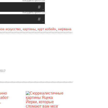
обсудить фото (0)
#
.
обсудить фото (0)
#
.
ое искусство
картины
курт кобейн
нирвана
,
,
,
2017