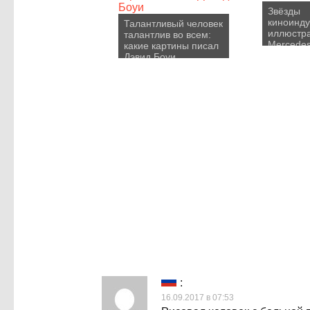
Звёзды
киноинду
Талантливый человек
иллюстр
талантлив во всем:
Mercedes
какие картины писал
Дэвид Боуи
:
16.09.2017 в 07:53