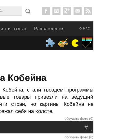
ия и отдых
Развлечения
О НАС
а Кобейна
 Кобейна, стали гвоздём программы
овые товары привезли на ведущий
яти стран, но картины Кобейна не
ражал себя на холсте.
обсудить фото (0)
#
.
обсудить фото (0)