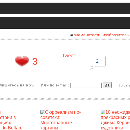
знаменитости
изобразительн
#
,
Tweet
3
2
пишитесь на RSS
Или по e-mail:
15.09.