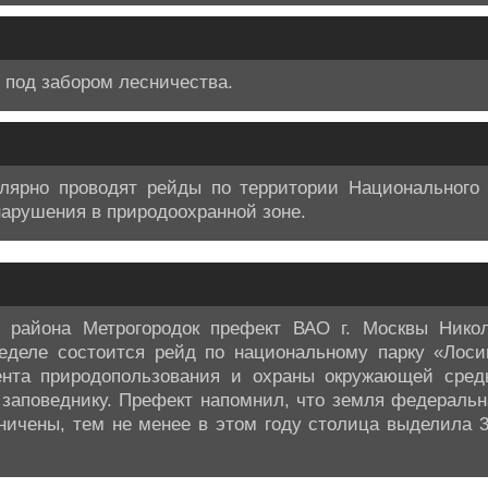
 под забором лесничества.
улярно проводят рейды по территории Национального 
арушения в природоохранной зоне.
 района Метрогородок префект ВАО г. Москвы Нико
неделе состоится рейд по национальному парку «Лоси
ента природопользования и охраны окружающей среды
 заповеднику. Префект напомнил, что земля федераль
аничены, тем не менее в этом году столица выделила 