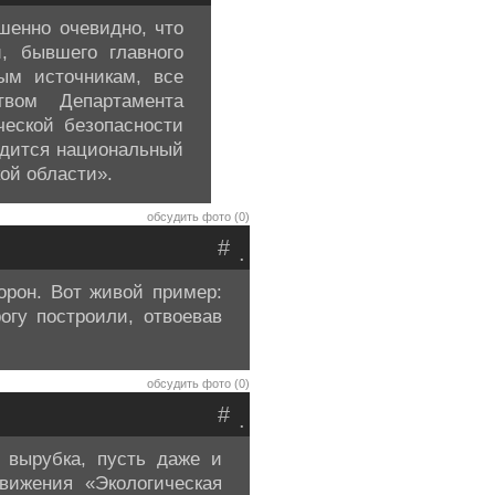
ршенно очевидно, что
и, бывшего главного
ым источникам, все
твом Департамента
ческой безопасности
одится национальный
ой области».
обсудить фото (0)
#
.
рон. Вот живой пример:
огу построили, отвоевав
обсудить фото (0)
#
.
 вырубка, пусть даже и
вижения «Экологическая