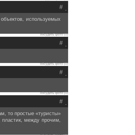
#
.
 объектов, используемых
обсудить фото (0)
#
.
обсудить фото (0)
#
.
обсудить фото (0)
#
.
ам, то простые «туристы»
 пластик, между прочим,