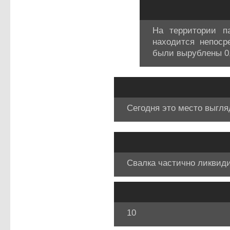
На территории п
находится непоср
были вырублены 0,3
Сегодня это место выгля
Свалка частично ликвид
10