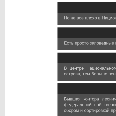
Но не все плохо в Нацио
Есть просто заповедные 
В центре Национальног
острова, тем больше по
Бывшая контора леснич
федеральной собственн
сбором и сортировкой п