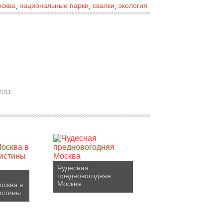
осква
национальные парки
свалки
экология
,
,
,
2011
Чудесная
предновогодняя
Москва
осква в
истины