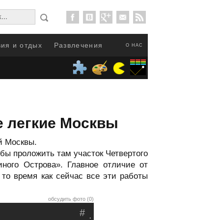
ия и отдых
Развлечения
О НАС
е легкие Москвы
й Москвы.
обы проложить там участок Четвертого
иного Острова». Главное отличие от
 то время как сейчас все эти работы
обсудить фото (0)
#
.