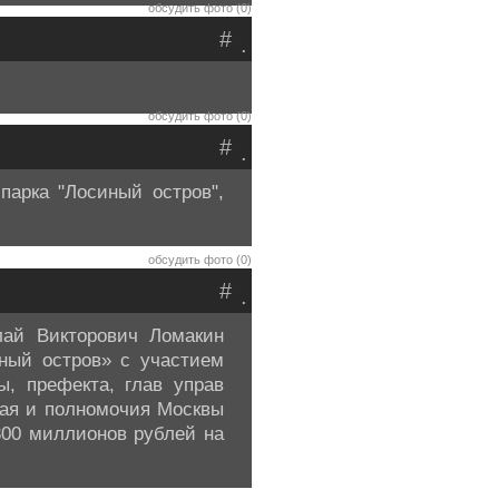
обсудить фото (0)
#
.
обсудить фото (0)
#
.
парка "Лосиный остров",
обсудить фото (0)
#
.
лай Викторович Ломакин
ный остров» с участием
, префекта, глав управ
ная и полномочия Москвы
300 миллионов рублей на