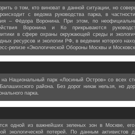
орить о том, кто виноват в данной ситуации, но сове
роисходит с ведома руководства парка, в частност
ния – Фёдора Воронина. При этом, по неофициальн
ействия Воронина и Ко прикрываются руководс
литики в сфере охраны окружающей среды и экологи
дных ресурсов и экологии РФ, в ведении которого нах
ресс-релизе «Экологической Обороны Москвы и Московск
 на Национальный парк «Лосиный Остров» со всех сто
Балашихского района. Без дорог никак нельзя, но дор
онального парка.
тся одной из важнейших зеленых зон в Москве, его
пной экологической потерей. По данным активистов д