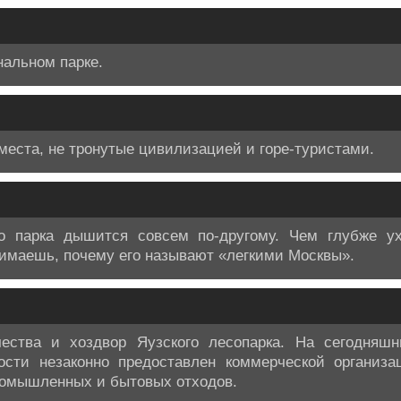
нальном парке.
места, не тронутые цивилизацией и горе-туристами.
о парка дышится совсем по-другому. Чем глубже у
нимаешь, почему его называют «легкими Москвы».
ества и хоздвор Яузского лесопарка. На сегодняш
ости незаконно предоставлен коммерческой организац
ромышленных и бытовых отходов.