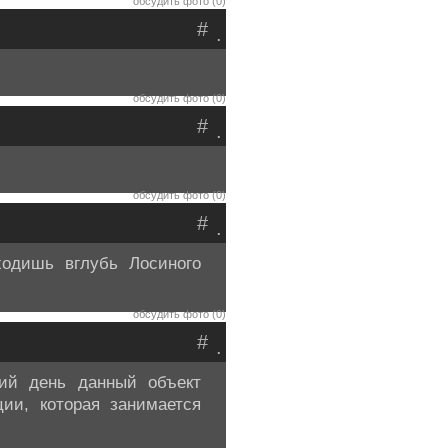
обсудить фото (0)
#
.
обсудить фото (0)
#
.
обсудить фото (0)
#
.
ходишь вглубь Лосиного
обсудить фото (0)
#
.
ний день данный объект
ии, которая занимается