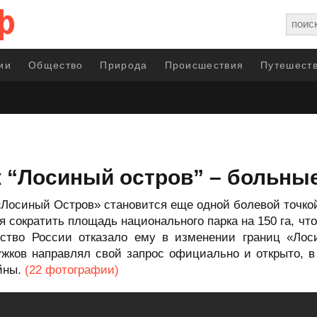
ии
Общество
Природа
Происшествия
Путешеств
 “Лосиный остров” – больны
«Лосиный Остров» становится еще одной болевой точко
 сократить площадь национального парка на 150 га, чт
ьство России отказало ему в изменении границ «Лос
жков направлял свой запрос официально и открыто, в
йны.
(22 фотографии)