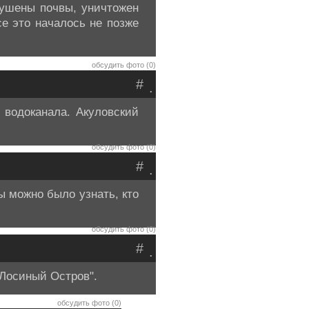
рушены почвы, уничтожен
се это началось не позже
обсудить фото (0)
#
.
 водоканала. Акуловский
обсудить фото (0)
#
.
ы можно было узнать, кто
обсудить фото (0)
#
.
"Лосиный Остров".
обсудить фото (0)