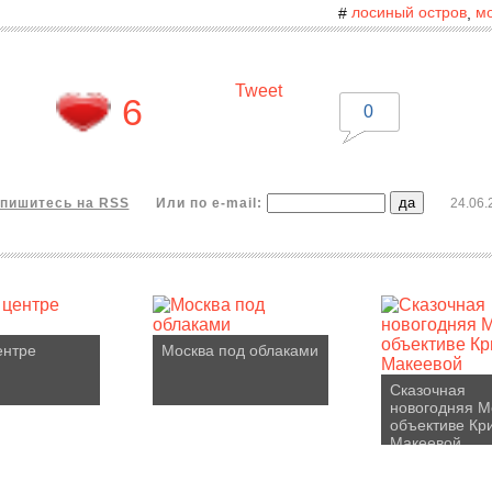
лосиный остров
м
#
,
Tweet
6
0
пишитесь на RSS
Или по e-mail:
24.06.
ентре
Москва под облаками
Сказочная
новогодняя М
объективе Кр
Макеевой