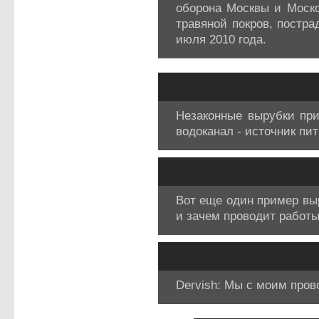
оборона Москвы и Моско
травяной покров, постра
июля 2010 года.
Незаконные вырубки при
водоканал - источник пи
Вот еще один пример выр
и зачем проводит работы
Dervish: Мы с моим пров