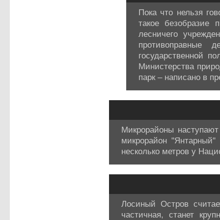
Пока что нельзя гов
такое безобразие п
лесничего учрежде
противоправные д
государственной по
Министерства приро
парк – написано в п
Микрорайоны наступают
микрорайон "Янтарный" 
несколько метров у Наци
Лосиный Остров считае
частичная, станет кру