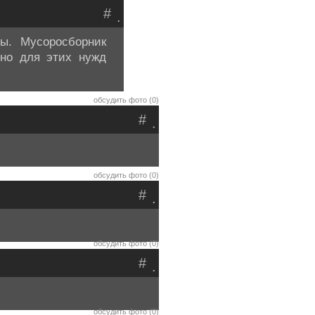
#
.
ы. Мусоросборник
ьно для этих нужд
обсудить фото (0)
#
.
обсудить фото (0)
#
.
обсудить фото (0)
#
.
обсудить фото (0)