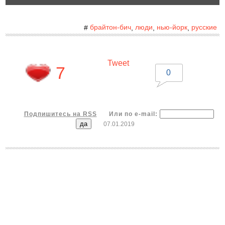
брайтон-бич
люди
нью-йорк
русские
#
,
,
,
Tweet
7
0
Подпишитесь на RSS
Или по e-mail:
07.01.2019