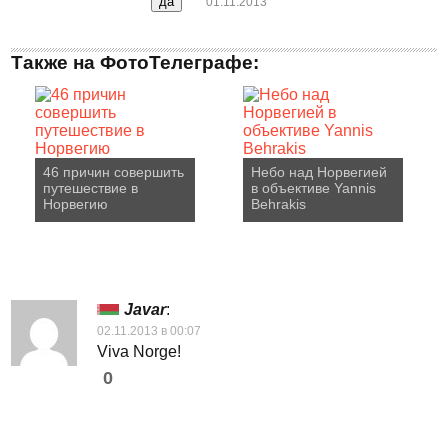
01.11.2013
Также на ФотоТелеграфе:
46 причин совершить
Небо над Норвегией
путешествие в
в объективе Yannis
Норвегию
Behrakis
Javar
:
02.11.2013 в 00:07
Viva Norge!
0