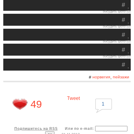
#
.
обсудить фото (0)
#
.
обсудить фото (0)
#
.
обсудить фото (0)
#
.
обсудить фото (0)
#
.
норвегия
пейзажи
#
,
Tweet
49
1
Подпишитесь на RSS
Или по e-mail: