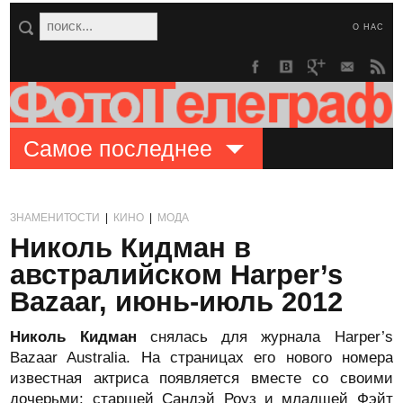
О НАС
Самое последнее
ЗНАМЕНИТОСТИ
|
КИНО
|
МОДА
Николь Кидман в
австралийском Harper’s
Bazaar, июнь-июль 2012
Николь Кидман
снялась для журнала Harper’s
Bazaar Australia. На страницах его нового номера
известная актриса появляется вместе со своими
дочерьми: старшей Сандэй Роуз и младшей Фэйт