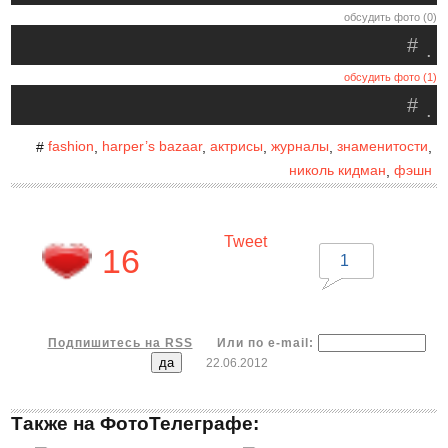
обсудить фото (0)
#
.
обсудить фото (1)
#
.
fashion
harper’s bazaar
актрисы
журналы
знаменитости
#
,
,
,
,
,
николь кидман
фэшн
,
Tweet
16
1
Подпишитесь на RSS
Или по e-mail:
22.06.2012
Также на ФотоТелеграфе: