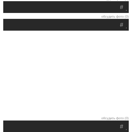
#
.
обсудить фото (0)
#
.
обсудить фото (0)
#
.