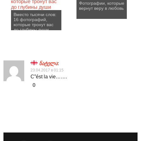
Фотографии, которые
вернут веру в любовь
Вместо тысячи слов:
16 фотографий,
которые тронут вас
до глубины души
ნატელა
:
23.04.2017 в 01:15
C”ést la vie…….
0