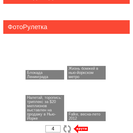
ФотоРулетка
Жизнь бомжей в
Блокада
нью-йоркском
Ленинграда
метро
Налетай, торопись:
триплекс за $20
миллионов
выставлен на
продажу в Нью-
Falke, весна-лето
Йорке
2012