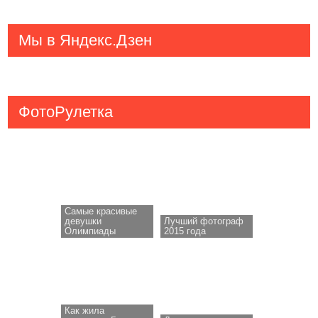
Мы в Яндекс.Дзен
ФотоРулетка
Самые красивые
девушки
Лучший фотограф
Олимпиады
2015 года
Как жила