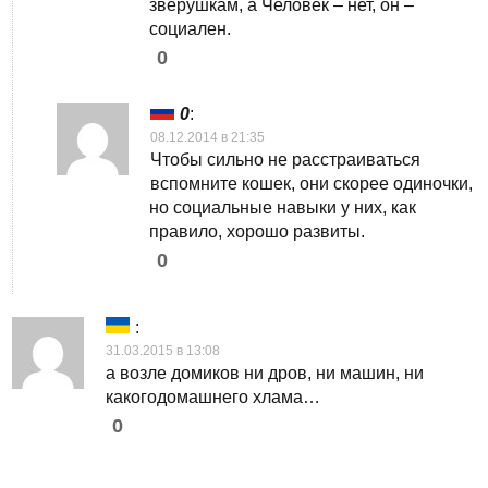
зверушкам, а Человек – нет, он –
социален.
0
0
:
08.12.2014 в 21:35
Чтобы сильно не расстраиваться
вспомните кошек, они скорее одиночки,
но социальные навыки у них, как
правило, хорошо развиты.
0
:
31.03.2015 в 13:08
а возле домиков ни дров, ни машин, ни
какогодомашнего хлама…
0