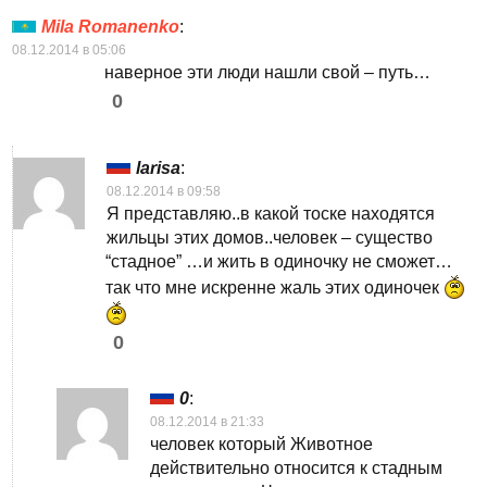
Mila Romanenko
:
08.12.2014 в 05:06
наверное эти люди нашли свой – путь…
0
larisa
:
08.12.2014 в 09:58
Я представляю..в какой тоске находятся
жильцы этих домов..человек – существо
“стадное” …и жить в одиночку не сможет…
так что мне искренне жаль этих одиночек
0
0
:
08.12.2014 в 21:33
человек который Животное
действительно относится к стадным