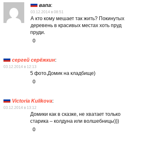
вапа
:
03.12.2014 в 08:51
А кто кому мешает так жить? Покинутых
деревень в красивых местах хоть пруд
пруди.
0
сергей серёжкин
:
03.12.2014 в 12:13
5 фото.Домик на кладбище)
0
Victoria Kulikova
:
03.12.2014 в 13:12
Домики как в сказке, не хватает только
старика – колдуна или волшебницы)))
0