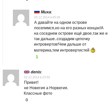
Миха
:
03.12.2014 в 05:26
А давайте на одном острове
поселимся,но на его разных концах!А
на соседнем острове ещё двое,так же и
так дальше..создадим цепочку
интровертов!Чем дальше от
материка,тем интровертистей
1
denis
:
02.12.2014 в 23:55
Привет!
не Новегия а Норвегия.
Классные фото
0