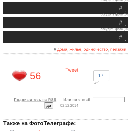
#
.
обсудить фото (0)
#
.
обсудить фото (0)
#
.
дома
жилье
одиночество
пейзажи
#
,
,
,
Tweet
56
17
Подпишитесь на RSS
Или по e-mail:
02.12.2014
Также на ФотоТелеграфе: