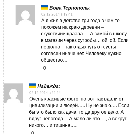
Вова Тернополь
:
02.12.2014 в 19:41
А я жил в детстве три года в чем то
похожем на краю деревни –
скукотиииищааааа…..А зимой в школу,
в магазин через сугробы… ой, ой. Если
не долго – так отдыхнуть от суеты
согласен иначе нет. Человеку нужно
общество…
0
Надежда
:
02.12.2014 в 22:24
Очень красивые фото, но вот так вдали от
цивилизации и людей….. Ну не знаю…. Если
бы это было как дача, тогда другое дело. А
вдруг непогода… А мало ли что…., а вокруг
никого… и тишина…..
0