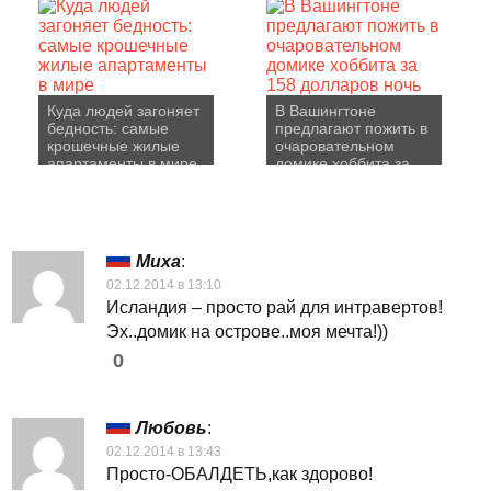
Куда людей загоняет
В Вашингтоне
бедность: самые
предлагают пожить в
крошечные жилые
очаровательном
апартаменты в мире
домике хоббита за
158 долларов ночь
Миха
:
02.12.2014 в 13:10
Исландия – просто рай для интравертов!
Эх..домик на острове..моя мечта!))
0
Любовь
:
02.12.2014 в 13:43
Просто-ОБАЛДЕТЬ,как здорово!