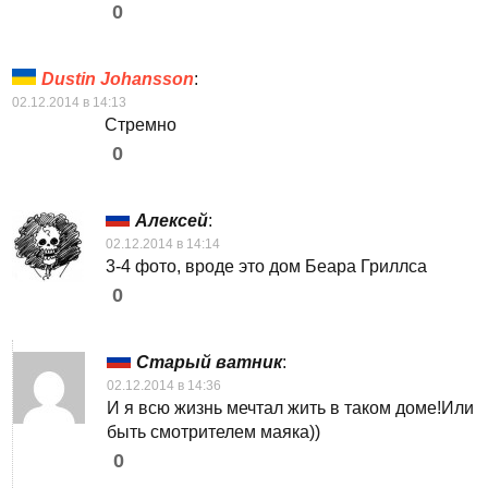
0
Dustin Johansson
:
02.12.2014 в 14:13
Стремно
0
Алексей
:
02.12.2014 в 14:14
3-4 фото, вроде это дом Беара Гриллса
0
Старый ватник
:
02.12.2014 в 14:36
И я всю жизнь мечтал жить в таком доме!Или
быть смотрителем маяка))
0