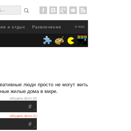
ия и отдых
Развлечения
О НАС
реативные люди просто не могут жить
рные жилые дома в мире.
обсудить фото (0)
#
.
обсудить фото (1)
#
.