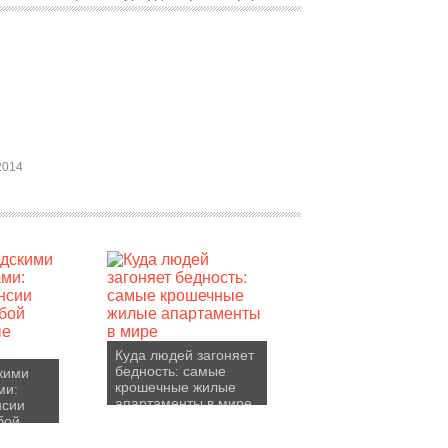
2014
Куда людей загоняет
бедность: самые
скими
крошечные жилые
ми:
апартаменты в мире
нсии
бой
е