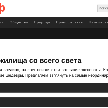
ии
Общество
Природа
Происшествия
Путешеств
илища со всего света
я воедино, на свет появляются вот такие экспонаты. К
щие шедевры. Предлагаем взглянуть на самые неордина