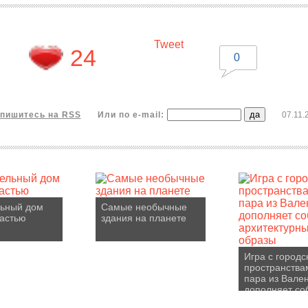
Tweet
24
0
пишитесь на RSS
Или по e-mail:
07.11.
льный дом
Самые необычные
астью
здания на планете
Игра с город
пространства
пара из Вале
дополняет со
архитектурны