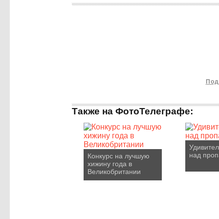
Под
Также на ФотоТелеграфе:
Удивите
над проп
Конкурс на лучшую
хижину года в
Великобритании