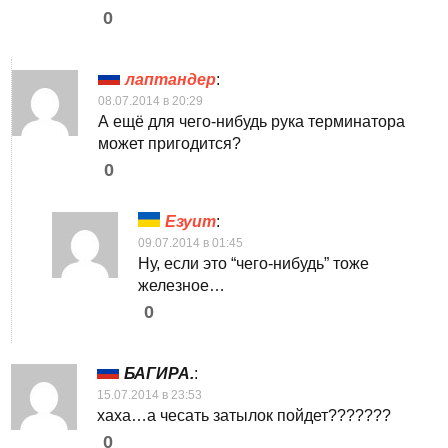
0
лаптандер
:
08.07.2014 в 20:29
А ещё для чего-нибудь рука терминатора
может пригодится?
0
Езуит
:
09.07.2014 в 01:45
Ну, если это “чего-нибудь” тоже
железное…
0
БАГИРА.
:
15.07.2014 в 23:53
хаха…а чесать затылок пойдет???????
0