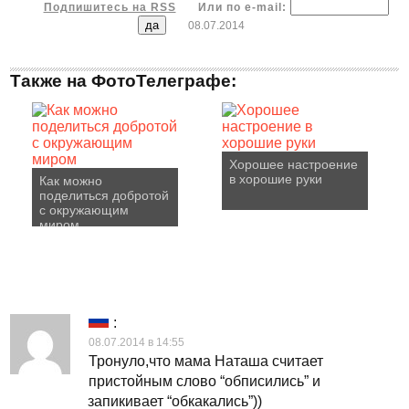
Подпишитесь на RSS
Или по e-mail:
08.07.2014
Также на ФотоТелеграфе:
Хорошее настроение
в хорошие руки
Как можно
поделиться добротой
с окружающим
миром
:
08.07.2014 в 14:55
Тронуло,что мама Наташа считает
пристойным слово “обписились” и
запикивает “обкакались”))