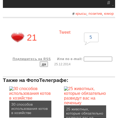
#
.
крысы
позитив
юмор
#
,
,
Tweet
21
5
Подпишитесь на RSS
Или по e-mail:
25.12.2014
Также на ФотоТелеграфе:
30 способов
использования котов
25 животных,
в хозяйстве
которые обязательно
разведут вас на