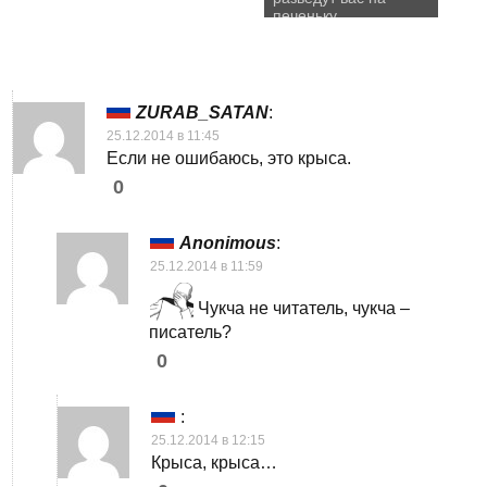
печеньку
ZURAB_SATAN
:
25.12.2014 в 11:45
Если не ошибаюсь, это крыса.
0
Anonimous
:
25.12.2014 в 11:59
Чукча не читатель, чукча –
писатель?
0
:
25.12.2014 в 12:15
Крыса, крыса…