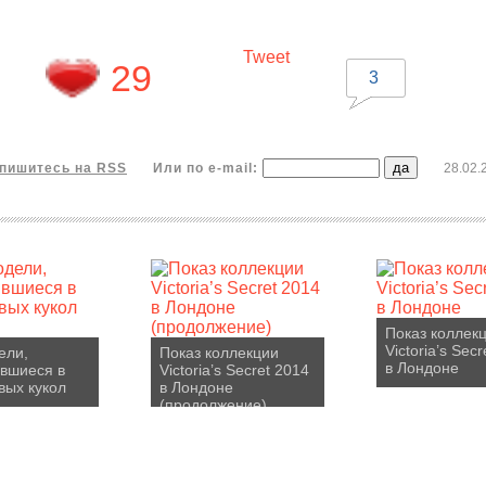
Tweet
29
3
пишитесь на RSS
Или по e-mail:
28.02.
Показ коллек
Victoria’s Sec
ели,
Показ коллекции
в Лондоне
вшиеся в
Victoria’s Secret 2014
вых кукол
в Лондоне
(продолжение)