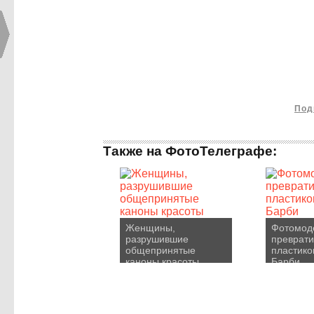
Под
Также на ФотоТелеграфе:
Женщины,
Фотомод
разрушившие
преврати
общепринятые
пластико
каноны красоты
Барби