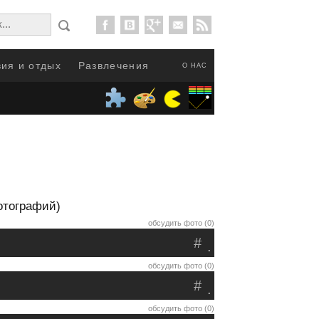
ия и отдых
Развлечения
О НАС
отографий)
обсудить фото (0)
#
.
обсудить фото (0)
#
.
обсудить фото (0)