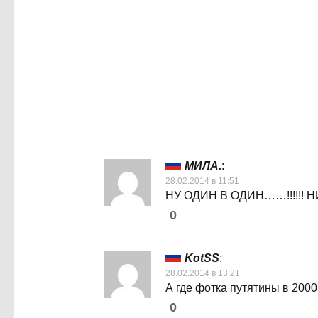
МИЛА.
:
28.02.2014 в 11:51
НУ ОДИН В ОДИН……!!!!!
0
KotSS
:
28.02.2014 в 13:21
А где фотка путятины в 2000
0