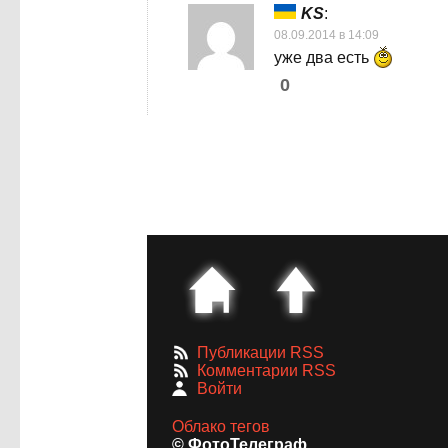
KS
:
08.09.2014 в 14:09
уже два есть
0
Публикации RSS
Комментарии RSS
Войти
Облако тегов
© ФотоТелеграф