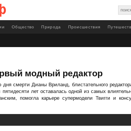
ии
Общество
Природа
Происшествия
Путешеств
ервый модный редактор
о дня смерти Дианы Вриланд, блистательного редактор
и пятидесяти лет оставалась одной из самых влиятель
нским, помогла карьере супермодели Твигги и кон