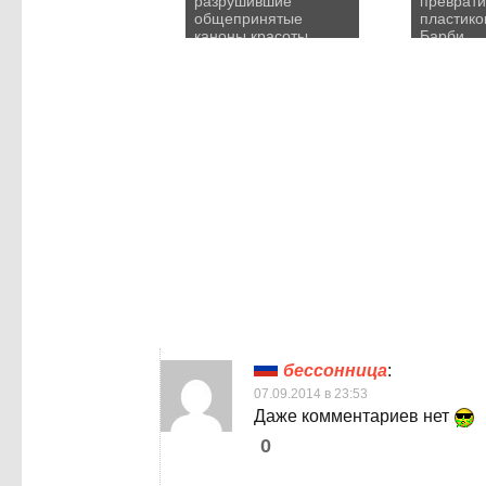
разрушившие
преврати
общепринятые
пластико
каноны красоты
Барби
бессонница
:
07.09.2014 в 23:53
Даже комментариев нет
0