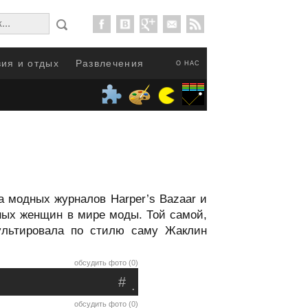
ия и отдых
Развлечения
О НАС
а модных журналов Harper’s Bazaar и
ных женщин в мире моды. Той самой,
сультировала по стилю саму Жаклин
обсудить фото (0)
#
.
обсудить фото (0)