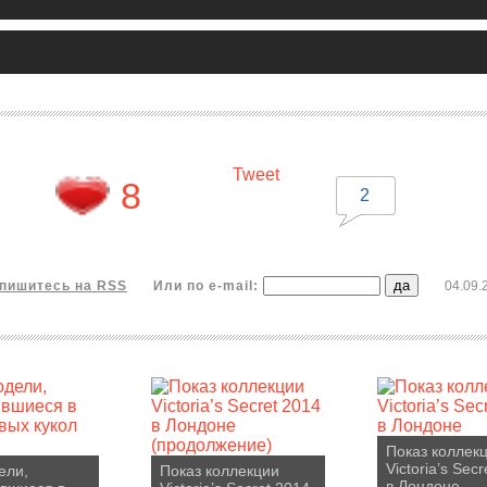
Tweet
8
2
пишитесь на RSS
Или по e-mail:
04.09.
Показ коллек
Victoria’s Sec
ели,
Показ коллекции
в Лондоне