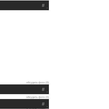
#
.
обсудить фото (0)
#
.
обсудить фото (0)
#
.