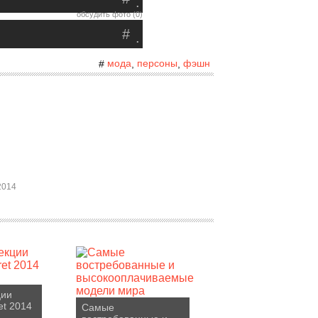
.
обсудить фото (0)
#
.
мода
персоны
фэшн
#
,
,
2014
ции
ret 2014
Самые