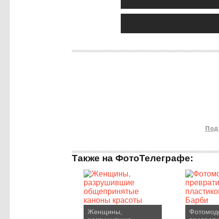
Под
Также на ФотоТелеграфе:
Женщины,
Фотомод