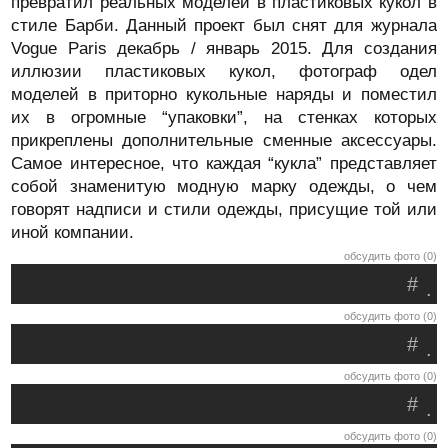
превратил реальных моделей в пластиковых кукол в
стиле Барби. Данный проект был снят для журнала
Vogue Paris декабрь / январь 2015. Для создания
иллюзии пластиковых кукол, фотограф одел
моделей в приторно кукольные наряды и поместил
их в огромные “упаковки”, на стенках которых
прикреплены дополнительные сменные аксессуары.
Самое интересное, что каждая “кукла” представляет
собой знаменитую модную марку одежды, о чем
говорят надписи и стили одежды, присущие той или
иной компании.
обсудить фото (0)
#
.
обсудить фото (0)
#
.
обсудить фото (0)
#
.
обсудить фото (0)