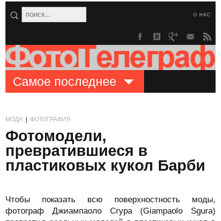
О НАС
Самое последнее
МОДА
|
ФОТОГРАФИЯ
Фотомодели,
превратившиеся в
пластиковых кукол Барби
Чтобы показать всю поверхностность моды,
фотограф Джиампаоло Сгура (Giampaolo Sgura)