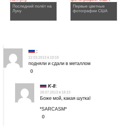
Последний полёт на
Первые цветные
Луну
фотографии США
:
22.03.2013 в 10:16
подняли и сдали в металлом
0
K-8
:
28.07.2013 в 18:15
Боже мой, какая шутка!
*SARCASM*
0