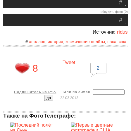
#
.
обсудить фото (0)
#
.
Источник:
ridus
аполлон
история
космические полёты
наса
сша
#
,
,
,
,
Tweet
8
2
Подпишитесь на RSS
Или по e-mail:
22.03.2013
Также на ФотоТелеграфе: