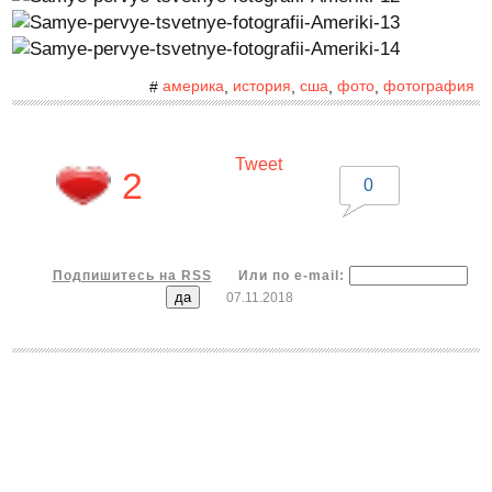
америка
история
сша
фото
фотография
#
,
,
,
,
Tweet
2
0
Подпишитесь на RSS
Или по e-mail:
07.11.2018