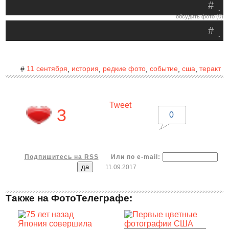
#
.
обсудить фото (0)
#
.
11 сентября
история
редкие фото
событие
сша
теракт
#
,
,
,
,
,
Tweet
3
0
Подпишитесь на RSS
Или по e-mail:
11.09.2017
Также на ФотоТелеграфе: