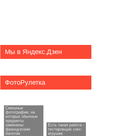
Мы в Яндекс.Дзен
ФотоРулетка
Смешные
фотографии, на
которых обычные
предметы
заменены
Есть такая работа -
французским
тестировщик секс-
багетом
игрушек