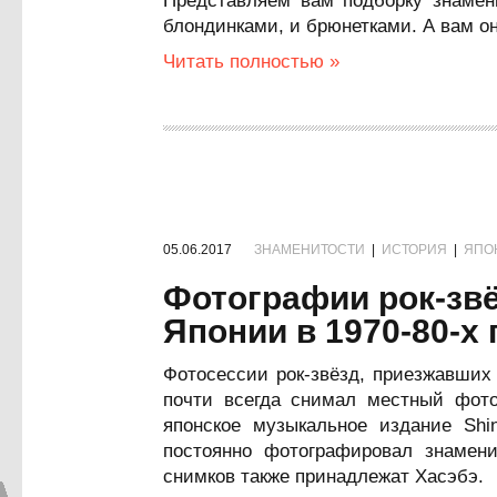
Представляем вам подборку знамен
блондинками, и брюнетками. А вам о
Читать полностью »
05.06.2017
ЗНАМЕНИТОСТИ
|
ИСТОРИЯ
|
ЯПО
Фотографии рок-зв
Японии в 1970-80-х 
Фотосессии рок-звёзд, приезжавших 
почти всегда снимал местный фото
японское музыкальное издание Shin
постоянно фотографировал знамен
снимков также принадлежат Хасэбэ.