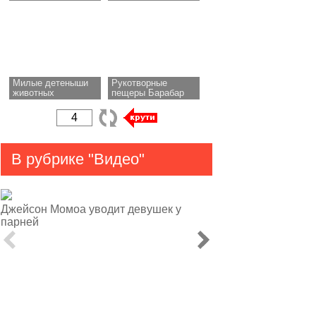
Милые детеныши
Рукотворные
животных
пещеры Барабар
В рубрике "Видео"
Джейсон Момоа уводит девушек у
парней