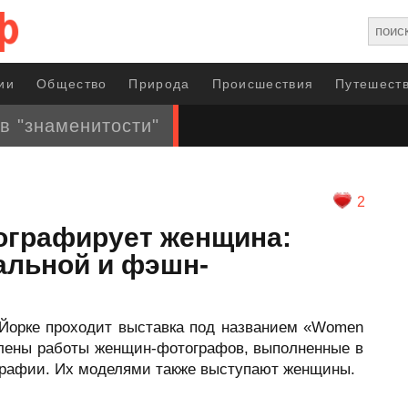
ии
Общество
Природа
Происшествия
Путешеств
в "знаменитости"
2
ографирует женщина:
альной и фэшн-
ю-Йорке проходит выставка под названием «Women
влены работы женщин-фотографов, выполненные в
рафии. Их моделями также выступают женщины.