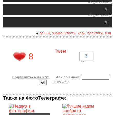
обсудить фото (0)
#
.
обсудить фото (0)
#
.
войны
знаменитости
ирак
политики
янд
#
,
,
,
,
Tweet
8
3
Подпишитесь на RSS
Или по e-mail:
03.03.2017
Также на ФотоТелеграфе: