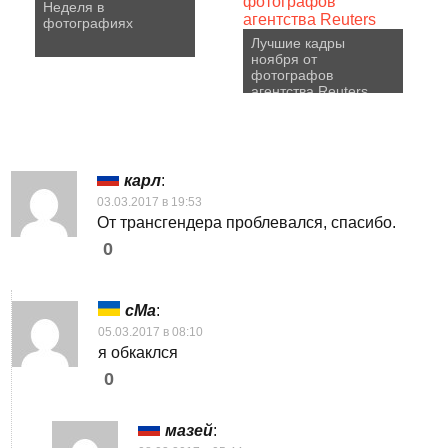
Неделя в
фотографиях
Лучшие кадры
ноября от
фотографов
агентства Reuters
карл
:
03.03.2017 в 19:53
От трансгендера проблевался, спасибо.
0
сМа
:
05.03.2017 в 08:10
я обкаклся
0
мазей
: