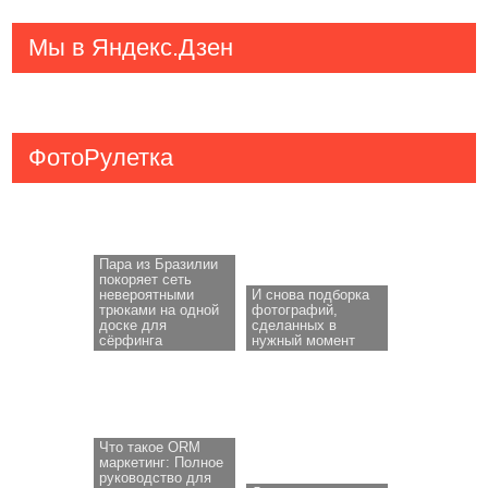
Мы в Яндекс.Дзен
ФотоРулетка
Пара из Бразилии
покоряет сеть
невероятными
И снова подборка
трюками на одной
фотографий,
доске для
сделанных в
сёрфинга
нужный момент
Что такое ORM
маркетинг: Полное
руководство для