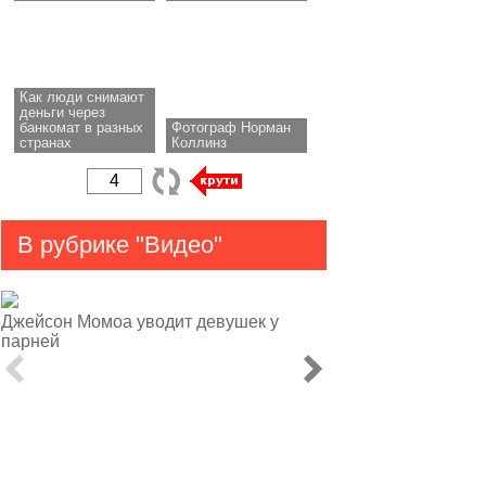
Как люди снимают
деньги через
банкомат в разных
Фотограф Норман
странах
Коллинз
В рубрике "Видео"
Джейсон Момоа уводит девушек у
парней