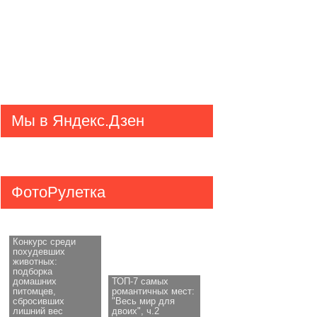
Мы в Яндекс.Дзен
ФотоРулетка
Конкурс среди
похудевших
животных:
подборка
домашних
ТОП-7 самых
питомцев,
романтичных мест:
сбросивших
"Весь мир для
лишний вес
двоих", ч.2