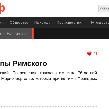
ии
Общество
Природа
Происшествия
Путешеств
в "Ватикан"
21
апы Римского
ский. По решению конклава им стал 76-летний
е Марио Бергольо, который принял имя Франциск.