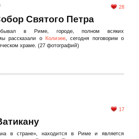
Я
28
Собор Святого Петра
обывал в Риме, городе, полном всяких
 мы рассказали о
Колизее
, сегодня поговорим о
ическом храме. (27 фотографий)
17
Ватикану
ана в стране», находится в Риме и является