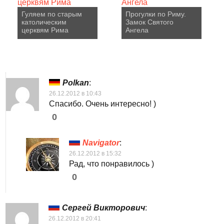
Гуляем по старым
Прогулки по Риму.
католическим
Замок Святого
церквям Рима
Ангела
Polkan
:
26.12.2012 в 10:43
Спасибо. Очень интересно! )
0
Navigator
:
26.12.2012 в 15:32
Рад, что понравилось )
0
Сергей Викторович
:
26.12.2012 в 20:41