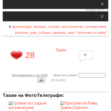
#
.
обсудить фото (0)
#
.
архитектура
ватикан
италия
католичество
путешествия
#
,
,
,
,
,
религия
рим
соборы
церковь
цикл "прогулки по риму"
,
,
,
,
Tweet
28
6
Подпишитесь на RSS
Или по e-mail:
26.12.2012
Также на ФотоТелеграфе: