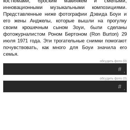
костюмами, броским макияжем и смелыми,
инновационными музыкальными композициями.
Представленные ниже фотографии Дэвида Боуи и
его жены Анджелы, которые вышли на прогулку
своим крошечным сыном Зоуи, были сделаны
фотожурналистом Роном Бертоном (Ron Burton) 29
июля 1971 года. Эти трогательные снимки помогают
почувствовать, как много для Боуи значила его
семья.
обсудить фото (0)
#
.
обсудить фото (0)
#
.