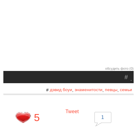
обсудить фото (0)
#
.
дэвид боуи
знаменитости
певцы
семьи
#
,
,
,
Tweet
5
1