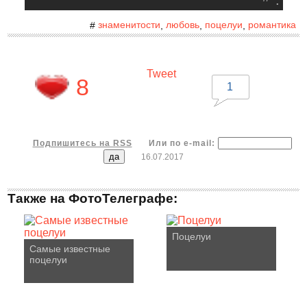
.
знаменитости
любовь
поцелуи
романтика
#
,
,
,
Tweet
8
1
Подпишитесь на RSS
Или по e-mail:
16.07.2017
Также на ФотоТелеграфе:
Поцелуи
Cамые известные
поцелуи