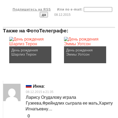
Подпишитесь на RSS
Или по e-mail:
08.12.2015
Также на ФотоТелеграфе:
День рождения
День рождения
Шарлиз Терон
Эммы Уотсон
Инна
:
08.12.2015 в 21:35
Ларису Огудалову играла
Гузеева,Фрейндлих сыграла ее мать,Хариту
Игнатьевну…
0