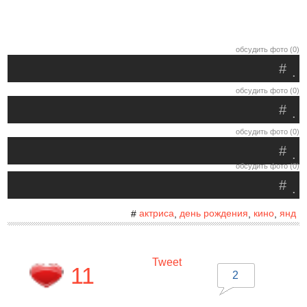
обсудить фото (0)
#
.
обсудить фото (0)
#
.
обсудить фото (0)
#
.
обсудить фото (0)
#
.
актриса
день рождения
кино
янд
#
,
,
,
Tweet
11
2