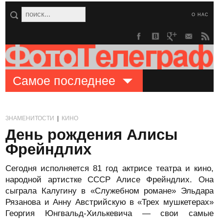
О НАС
Самое последнее
ЗНАМЕНИТОСТИ
|
КИНО
День рождения Алисы
Фрейндлих
Сегодня исполняется 81 год актрисе театра и кино,
народной артистке СССР Алисе Фрейндлих. Она
сыграла Калугину в «Служебном романе» Эльдара
Рязанова и Анну Австрийскую в «Трех мушкетерах»
Георгия Юнгвальд-Хилькевича — свои самые