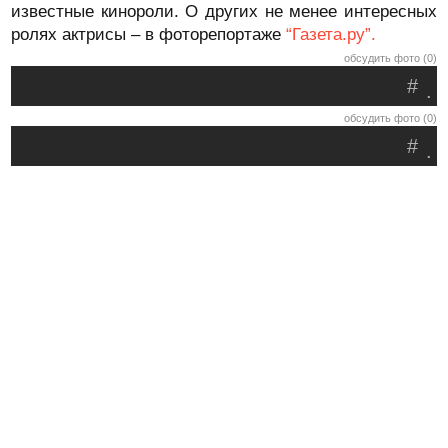
известные кинороли. О других не менее интересных
ролях актрисы – в фоторепортаже
“Газета.ру”.
обсудить фото (0)
#
.
обсудить фото (0)
#
.