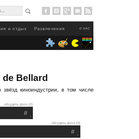
ия и отдых
Развлечения
О НАС
de Bellard
 звёзд киноиндустрии, в том числе
обсудить фото (0)
#
.
обсудить фото (0)
#
.