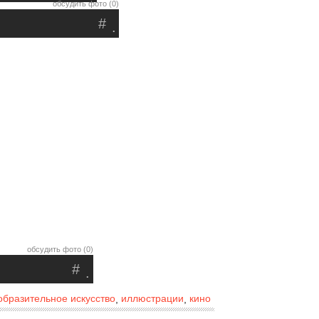
обсудить фото (0)
#
.
обсудить фото (0)
#
.
образительное искусство
иллюстрации
кино
,
,