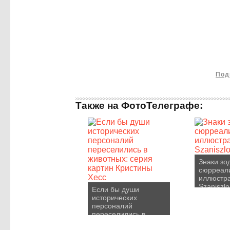
Под
Также на ФотоТелеграфе:
Знаки зо
сюрреал
иллюстра
Szaniszlo
Если бы души
исторических
персоналий
переселились в
животных: серия