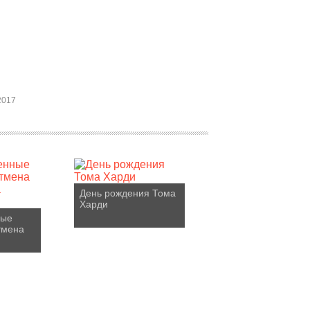
2017
День рождения Тома
Харди
ные
тмена