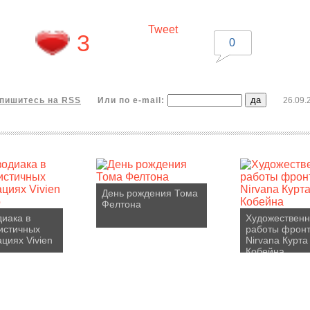
Tweet
3
0
пишитесь на RSS
Или по e-mail:
26.09.
День рождения Тома
Фелтона
диака в
Художествен
истичных
работы фрон
циях Vivien
Nirvana Курта
Кобейна