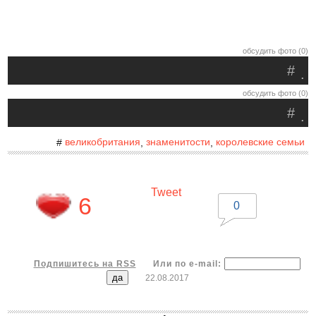
обсудить фото (0)
#
.
обсудить фото (0)
#
.
великобритания
знаменитости
королевские семьи
#
,
,
Tweet
6
0
Подпишитесь на RSS
Или по e-mail:
22.08.2017