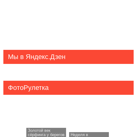
Мы в Яндекс.Дзен
ФотоРулетка
Золотой век
сёрфинга у берегов
Неделя в