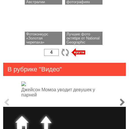
Австралии
фотографиях
Фотоконкурс
Лучшие фото
«Золотая
октября от National
черепаха»
Geographic
В рубрике "Видео"
Джейсон Момоа уводит девушек у
парней