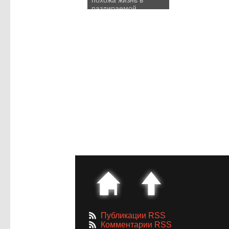
похожа жизнь в
раздираемой
гражданской войной
стране
Публикации RSS
Комментарии RSS