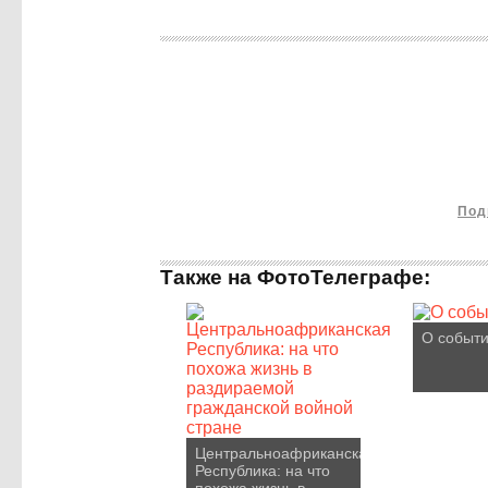
Под
Также на ФотоТелеграфе:
О событи
Центральноафриканская
Республика: на что