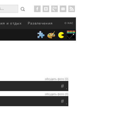
ия и отдых
Развлечения
О НАС
обсудить фото (0)
#
.
обсудить фото (0)
#
.