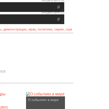
обсудить фото (0)
#
.
обсудить фото (0)
#
.
ы
демонстрации
ирак
политики
сирия
сша
,
,
,
,
,
2016
О событиях в мире