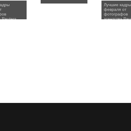
кадры
Лучшие кадр
т
февраля от
фов
фотографов
а Reuters
агентства Reu