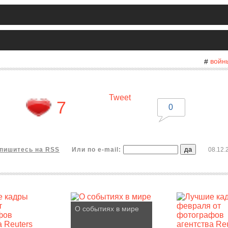
войн
#
Tweet
7
0
пишитесь на RSS
Или по e-mail:
08.12.
О событиях в мире