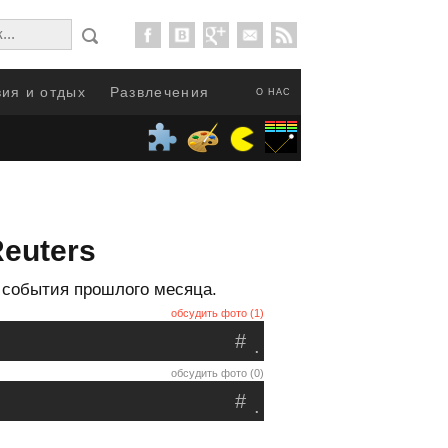
ия и отдых
Развлечения
О НАС
euters
 события прошлого месяца.
обсудить фото (1)
#
.
обсудить фото (0)
#
.