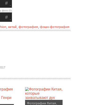
#
.
ь фото (0)
#
.
shion
китай
фотография
фэшн-фотография
,
,
,
2017
Фотографии Китая,