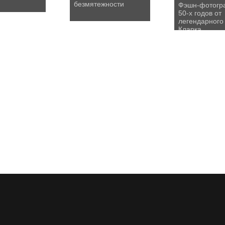
безмятежности
Фэшн-фотогр
50-х годов от
легендарного
Кларка