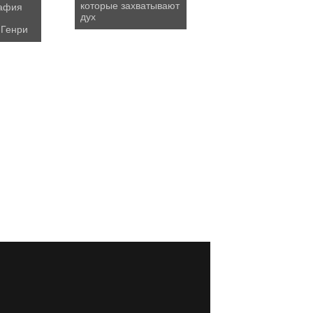
которые захватывают
афия
дух
 Генри