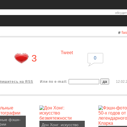
обсудит
fa
#
Tweet
3
0
пишитесь на RSS
Или по e-mail:
12.02.
ьные фэшн-
фии
Дон Хонг: искусство