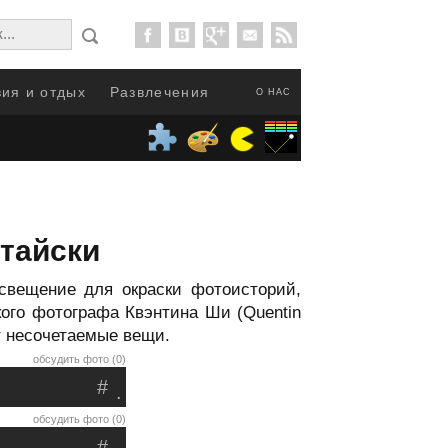
ия и отдых
Развлечения
О НАС
итайски
свещение для окраски фотоисторий,
кого фотографа Квэнтина Ши (Quentin
т несочетаемые вещи.
обсудить фото (0)
#
.
обсудить фото (0)
#