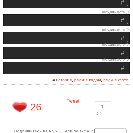
#
.
обсудить фото (0)
#
.
обсудить фото (0)
#
.
обсудить фото (0)
#
.
обсудить фото (0)
#
.
история
редкие кадры
редкие фото
#
,
,
Tweet
26
1
Подпишитесь на RSS
Или по e-mail: