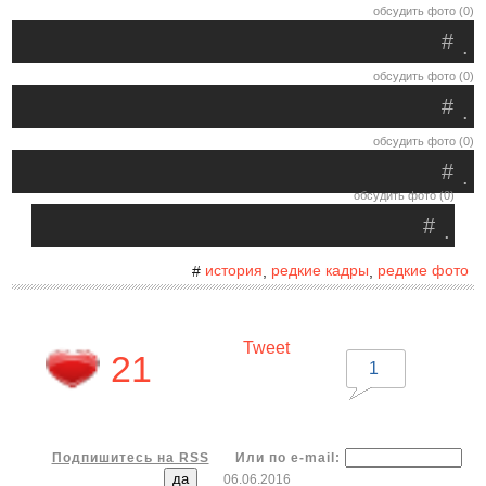
обсудить фото (0)
#
.
обсудить фото (0)
#
.
обсудить фото (0)
#
.
обсудить фото (0)
#
.
история
редкие кадры
редкие фото
#
,
,
Tweet
21
1
Подпишитесь на RSS
Или по e-mail:
06.06.2016