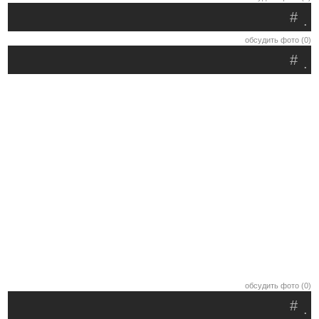
#
.
обсудить фото (0)
#
.
обсудить фото (0)
#
.