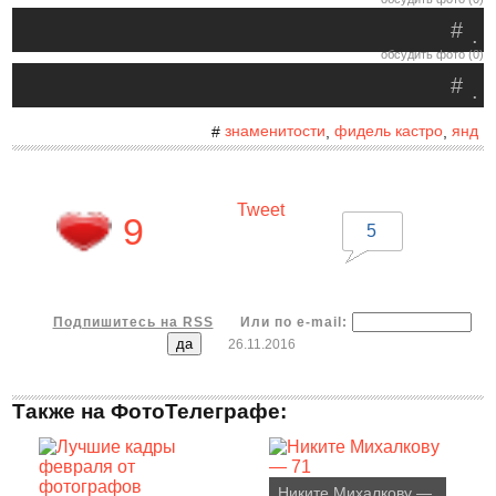
#
.
обсудить фото (0)
#
.
знаменитости
фидель кастро
янд
#
,
,
Tweet
9
5
Подпишитесь на RSS
Или по e-mail:
26.11.2016
Также на ФотоТелеграфе:
Никите Михалкову —