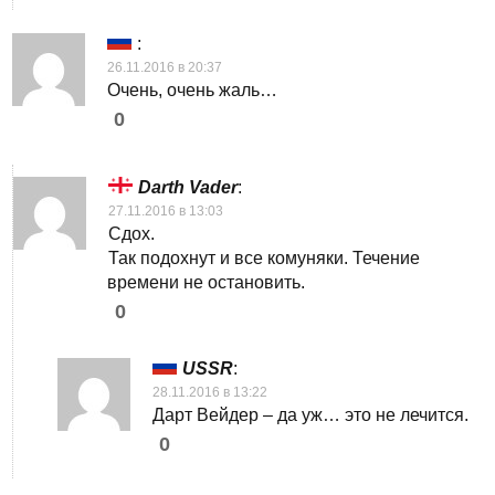
:
26.11.2016 в 20:37
Очень, очень жаль…
0
Darth Vader
:
27.11.2016 в 13:03
Сдох.
Так подохнут и все комуняки. Течение
времени не остановить.
0
USSR
:
28.11.2016 в 13:22
Дарт Вейдер – да уж… это не лечится.
0