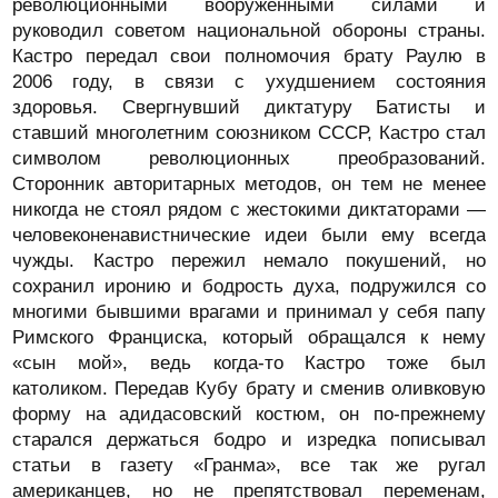
революционными вооруженными силами и
руководил советом национальной обороны страны.
Кастро передал свои полномочия брату Раулю в
2006 году, в связи с ухудшением состояния
здоровья. Свергнувший диктатуру Батисты и
ставший многолетним союзником СССР, Кастро стал
символом революционных преобразований.
Сторонник авторитарных методов, он тем не менее
никогда не стоял рядом с жестокими диктаторами —
человеконенавистнические идеи были ему всегда
чужды. Кастро пережил немало покушений, но
сохранил иронию и бодрость духа, подружился со
многими бывшими врагами и принимал у себя папу
Римского Франциска, который обращался к нему
«сын мой», ведь когда-то Кастро тоже был
католиком. Передав Кубу брату и сменив оливковую
форму на адидасовский костюм, он по-прежнему
старался держаться бодро и изредка пописывал
статьи в газету «Гранма», все так же ругал
американцев, но не препятствовал переменам,