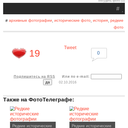
обсудить фото (0)
#
.
архивные фотографии
исторические фото
история
редкие
#
,
,
,
фото
Tweet
19
0
Подпишитесь на RSS
Или по e-mail:
02.10.2016
Также на ФотоТелеграфе:
Редкие исторические
Редкие исторические