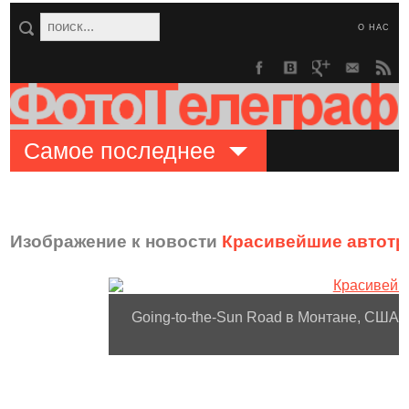
О НАС
Самое последнее
Изображение к новости
Красивейшие автотр
Going-to-the-Sun Road в Монтане, США