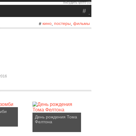
обсудить фото (0)
#
.
кино
постеры
фильмы
#
,
,
2016
мби
День рождения Тома
Фелтона