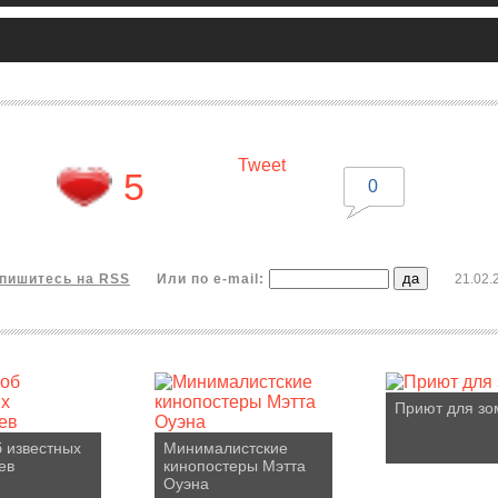
Tweet
5
0
пишитесь на RSS
Или по e-mail:
21.02.
Приют для зо
 известных
Минималистские
ев
кинопостеры Мэтта
Оуэна