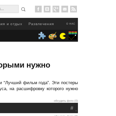
ия и отдых
Развлечения
О НАС
торыми нужно
и “Лучший фильм года”. Эти постеры
са, на расшифровку которого нужно
обсудить фото (0)
#
.