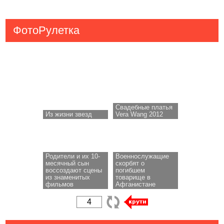
ФотоРулетка
Свадебные платья
Из жизни звезд
Vera Wang 2012
Родители и их 10-
Военнослужащие
месячный сын
скорбят о
воссоздают сцены
погибшем
из знаменитых
товарище в
фильмов
Афганистане