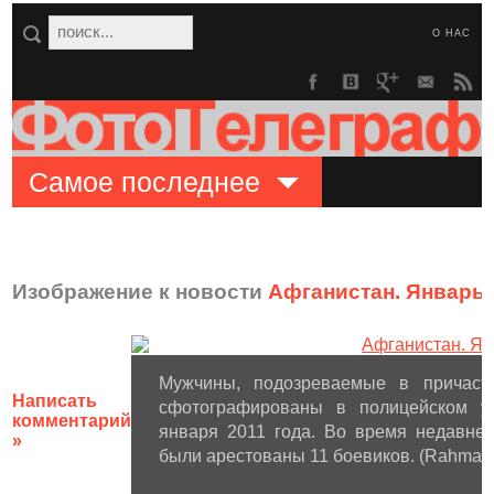
О НАС
Самое последнее
Изображение к новости
Афганистан. Январь 
Мужчины, подозреваемые в причаст
Написать
сфотографированы в полицейском уч
комментарий
января 2011 года. Во время недавне
»
были арестованы 11 боевиков. (Rahmat G