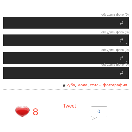
обсудить фото (0)
#
.
обсудить фото (0)
#
.
обсудить фото (0)
#
.
обсудить фото (0)
#
.
куба
мода
стиль
фотография
#
,
,
,
Tweet
8
0