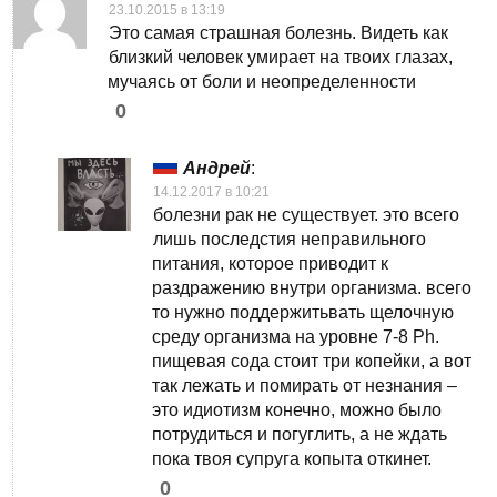
23.10.2015 в 13:19
Это самая страшная болезнь. Видеть как
близкий человек умирает на твоих глазах,
мучаясь от боли и неопределенности
0
Андрей
:
14.12.2017 в 10:21
болезни рак не существует. это всего
лишь последстия неправильного
питания, которое приводит к
раздражению внутри организма. всего
то нужно поддержитьвать щелочную
среду организма на уровне 7-8 Ph.
пищевая сода стоит три копейки, а вот
так лежать и помирать от незнания –
это идиотизм конечно, можно было
потрудиться и погуглить, а не ждать
пока твоя супруга копыта откинет.
0