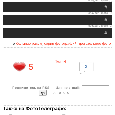
обсудить фото (0)
#
.
обсудить фото (0)
#
.
обсудить фото (0)
#
.
больные раком
серия фотографий
трогательное фото
#
,
,
Tweet
5
3
Подпишитесь на RSS
Или по e-mail:
22.10.2015
Также на ФотоТелеграфе: