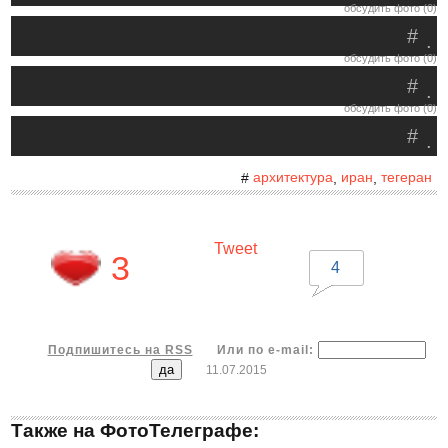
обсудить фото (0)
#
.
обсудить фото (0)
#
.
обсудить фото (0)
#
.
архитектура
иран
тегеран
#
,
,
Tweet
3
4
Подпишитесь на RSS
Или по e-mail:
11.07.2015
Также на ФотоТелеграфе: