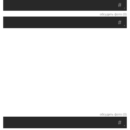
#
.
обсудить фото (0)
#
.
обсудить фото (0)
#
.