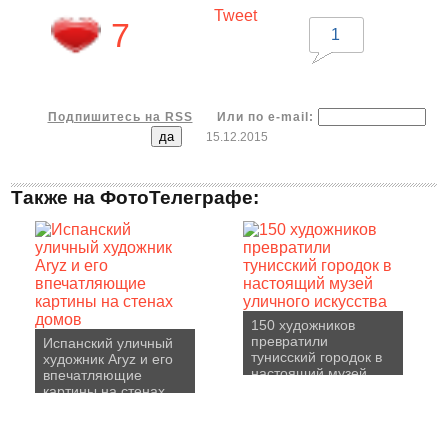
Tweet
7
1
Подпишитесь на RSS
Или по e-mail:
15.12.2015
Также на ФотоТелеграфе:
150 художников
превратили
Испанский уличный
тунисский городок в
художник Aryz и его
настоящий музей
впечатляющие
уличного искусства
картины на стенах
домов