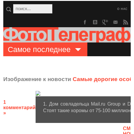
О НАС
Самое последнее
Изображение к новости
Самые дорогие особ
1
1. Дом совладельца Mail.ru Group и D
комментарий
Стоят такие хоромы от 75-100 миллионо
»
CМО
НОВ