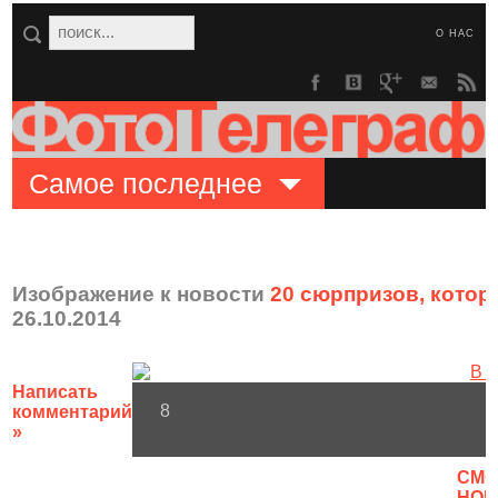
О НАС
Самое последнее
Изображение к новости
20 сюрпризов, кото
26.10.2014
Написать
8
комментарий
»
CМО
НОВ